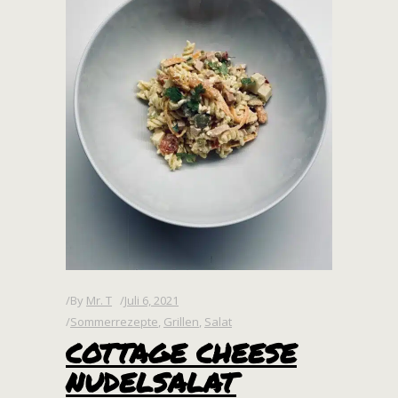
By
Mr. T
Juli 6, 2021
Sommerrezepte
,
Grillen
,
Salat
COTTAGE CHEESE
NUDELSALAT