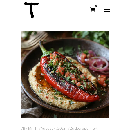
0
By
Mr. T
August 4, 2023
Zuckeroptimiert