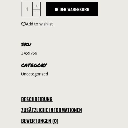
Toastbusters
IN DEN WARENKORB
-
Cap
Add to wishlist
-
Premium
Snapback
SKU
quantity
3459766
CATEGORY
Uncategorized
BESCHREIBUNG
ZUSÄTZLICHE INFORMATIONEN
BEWERTUNGEN (0)