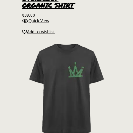
der
ORGANIC SHIRT
Produktseite
€
39,00
gewählt
Quick View
werden
Add to wishlist
Dieses
Produkt
weist
mehrere
Varianten
auf.