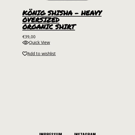
Die
Optionen
KÖNIG SHISHA – HEAVY
können
OVERSIZED
auf
ORGANIC SHIRT
der
€
39,00
Produktseite
Quick View
gewählt
werden
Add to wishlist
IMPRESSUM
INSTAGRAM